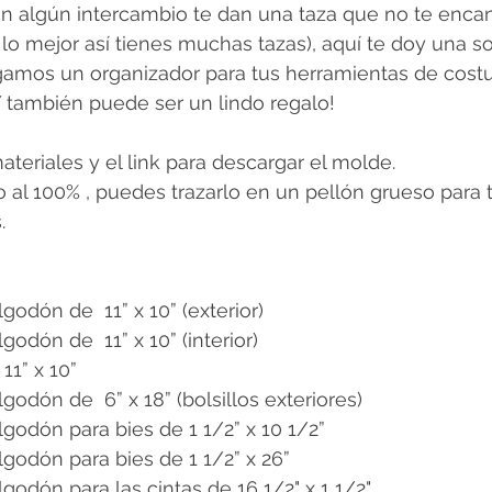
n algún intercambio te dan una taza que no te encan
 a lo mejor así tienes muchas tazas), aquí te doy una s
agamos un organizador para tus herramientas de costu
Y también puede ser un lindo regalo!
materiales y el link para descargar el molde. 
 al 100% , puedes trazarlo en un pellón grueso para t
.
lgodón de  11” x 10” (exterior)
godón de  11” x 10” (interior)
11” x 10”
lgodón de  6” x 18” (bolsillos exteriores)
lgodón para bies de 1 1/2” x 10 1/2”
lgodón para bies de 1 1/2” x 26”
lgodón para las cintas de 16 1/2" x 1 1/2"